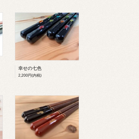
幸せの七色
2,200円(内税)