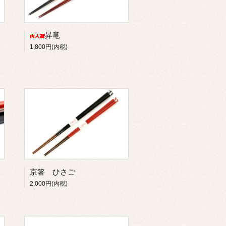
昇竜
1,800円(内税)
京箸 ひさご
2,000円(内税)