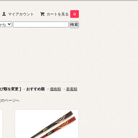
マイアカウント
カートを見る
0
並び順を変更 ]
-
おすすめ順
-
価格順
-
新着順
次のページへ