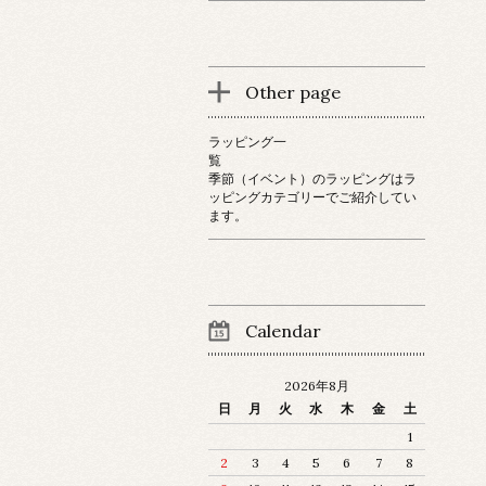
Other page
ラッピング一
覧
季節（イベント）のラッピングはラ
ッピングカテゴリーでご紹介してい
ます。
Calendar
2026年8月
日
月
火
水
木
金
土
1
2
3
4
5
6
7
8