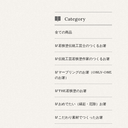
Category
全ての商品
🥢若狭塗伝統工芸士のつくるお箸
🥢伝統工芸若狭塗作家のつくるお箸
🥢マーブリングのお箸（ONLY-ONE
のお箸）
🥢THE若狭塗のお箸
🥢おめでたい（縁起・厄除）お箸
🥢こだわり素材でつくったお箸