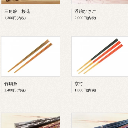
三角箸 桜花
浮絵ひさご
1,300円(内税)
2,000円(内税)
竹駒糸
京竹
1,400円(内税)
1,800円(内税)