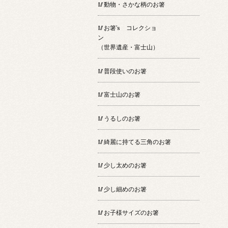
🥢動物・さかな柄のお箸
🥢お箸’s コレクショ
ン
（世界遺産・富士山）
🥢普段使いのお箸
🥢富士山のお箸
🥢うるしのお箸
🥢綺麗に持てる三角のお箸
🥢少し太めのお箸
🥢少し細めのお箸
🥢お子様サイズのお箸