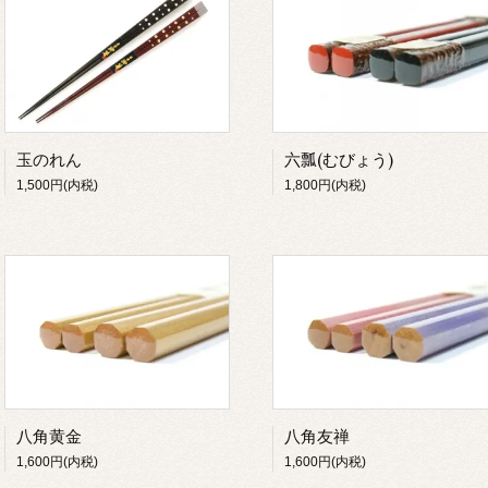
玉のれん
六瓢(むびょう)
1,500円(内税)
1,800円(内税)
八角黄金
八角友禅
1,600円(内税)
1,600円(内税)