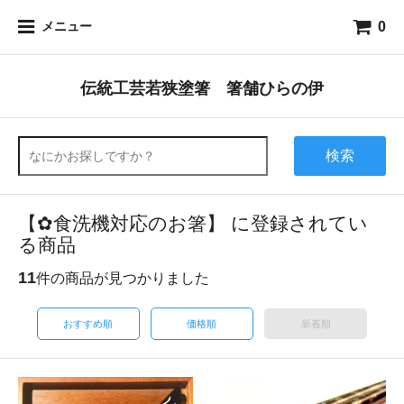
0
メニュー
伝統工芸若狭塗箸 箸舗ひらの伊
検索
【✿食洗機対応のお箸】 に登録されてい
る商品
11
件の商品が見つかりました
おすすめ順
価格順
新着順