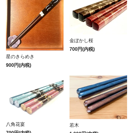
金ぼかし桜
700円(内税)
星のきらめき
900円(内税)
八角花宴
若木
700円(内税)