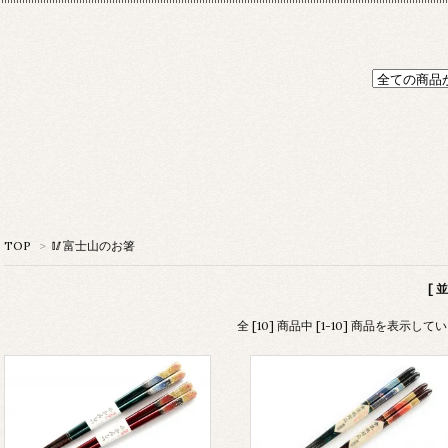
TOP
>
🥢富士山のお箸
[ 
全 [10] 商品中 [1-10] 商品を表示して