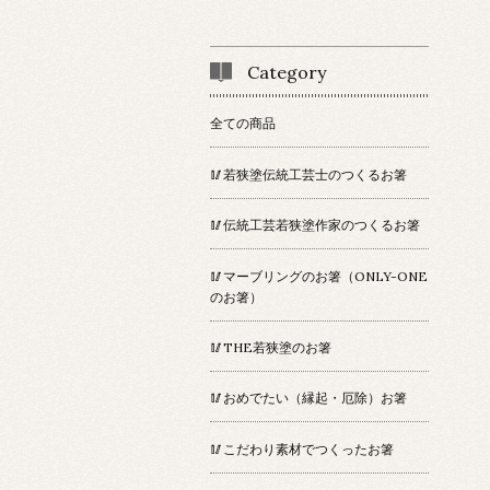
Category
全ての商品
🥢若狭塗伝統工芸士のつくるお箸
🥢伝統工芸若狭塗作家のつくるお箸
🥢マーブリングのお箸（ONLY-ONE
のお箸）
🥢THE若狭塗のお箸
🥢おめでたい（縁起・厄除）お箸
🥢こだわり素材でつくったお箸