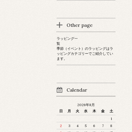
Other page
ラッピング一
覧
季節（イベント）のラッピングはラ
ッピングカテゴリーでご紹介してい
ます。
Calendar
2026年8月
日
月
火
水
木
金
土
1
2
3
4
5
6
7
8