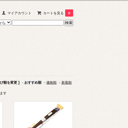
マイアカウント
カートを見る
0
並び順を変更 ]
-
おすすめ順
-
価格順
-
新着順
います