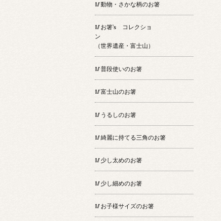
🥢動物・さかな柄のお箸
🥢お箸’s コレクショ
ン
（世界遺産・富士山）
🥢普段使いのお箸
🥢富士山のお箸
🥢うるしのお箸
🥢綺麗に持てる三角のお箸
🥢少し太めのお箸
🥢少し細めのお箸
🥢お子様サイズのお箸