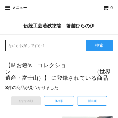
0
メニュー
伝統工芸若狭塗箸 箸舗ひらの伊
検索
【🥢お箸’s コレクショ
ン （世界
遺産・富士山）】 に登録されている商品
3
件の商品が見つかりました
おすすめ順
価格順
新着順