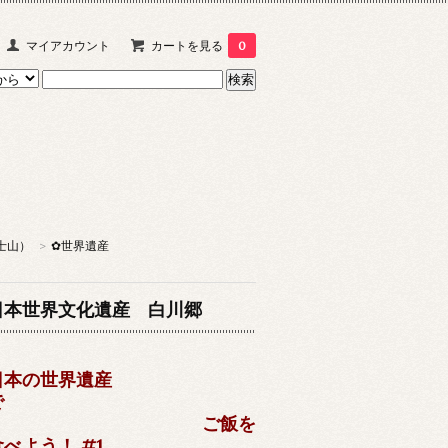
マイアカウント
カートを見る
0
山）
>
✿世界遺産
日本世界文化遺産 白川郷
日本の世界遺産
で
ご飯を
食べよう！ #1