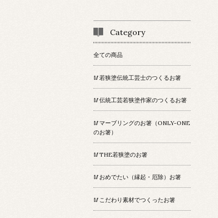
Category
全ての商品
🥢若狭塗伝統工芸士のつくるお箸
🥢伝統工芸若狭塗作家のつくるお箸
🥢マーブリングのお箸（ONLY-ONE
のお箸）
🥢THE若狭塗のお箸
🥢おめでたい（縁起・厄除）お箸
🥢こだわり素材でつくったお箸