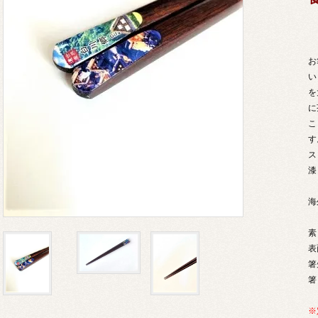
お
い
を
に
こ
す
ス
漆
海
素
表
箸
箸
※