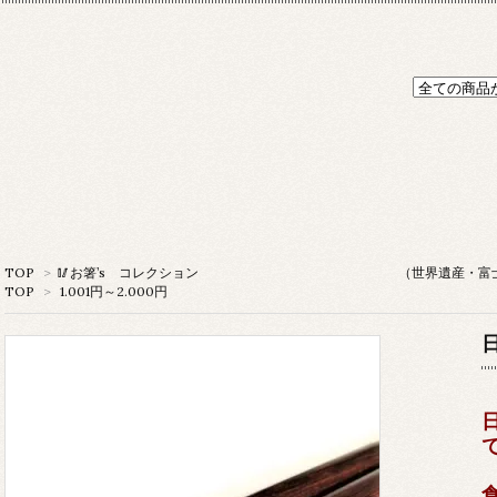
TOP
>
🥢お箸’s コレクション （世界遺産・富士
TOP
>
1.001円～2.000円