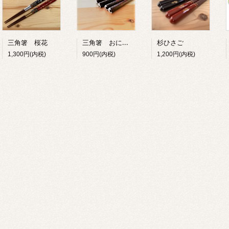
三角箸 おにぎり
三角箸 桜花
杉ひさご
900円(内税)
1,300円(内税)
1,200円(内税)