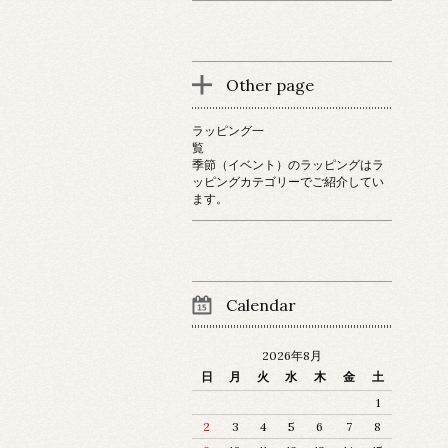
Other page
ラッピング一
覧
季節（イベント）のラッピングはラ
ッピングカテゴリーでご紹介してい
ます。
Calendar
2026年8月
日
月
火
水
木
金
土
1
2
3
4
5
6
7
8