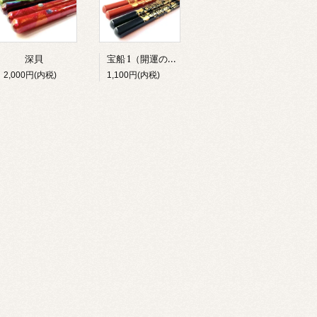
宝船 1（開運のお箸）
深貝
2,000円(内税)
1,100円(内税)