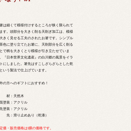
箸は細くて模様付けするところが狭く限られて
ます。頭部分を大きく削る天削ぎ加工は、模様
大きく見せる工夫のされたお箸です。シンプル
茶色に塗り立てたお箸に、天削部分を広く削る
とで柄を大きくとり模様が引き立たせていま
。『日本世界文化遺産』の白川郷の風景をイラ
トにしました。箸先はすこしざらざらとした乾
という製法で仕上げています。
外の方へのギフトにおすすめ！
 材：天然木
面塗装：アクリル
先塗装：アクリル
 先：滑り止めあり（乾漆）
定価・販売価格は1膳の価格です。