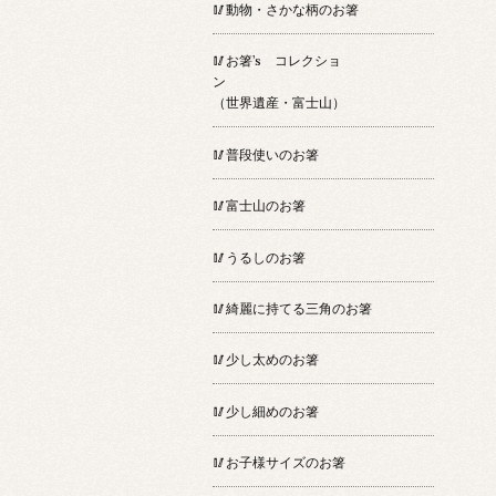
🥢動物・さかな柄のお箸
🥢お箸’s コレクショ
ン
（世界遺産・富士山）
🥢普段使いのお箸
🥢富士山のお箸
🥢うるしのお箸
🥢綺麗に持てる三角のお箸
🥢少し太めのお箸
🥢少し細めのお箸
🥢お子様サイズのお箸