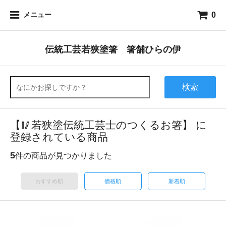
0
メニュー
伝統工芸若狭塗箸 箸舗ひらの伊
検索
【🥢若狭塗伝統工芸士のつくるお箸】 に
登録されている商品
5
件の商品が見つかりました
おすすめ順
価格順
新着順