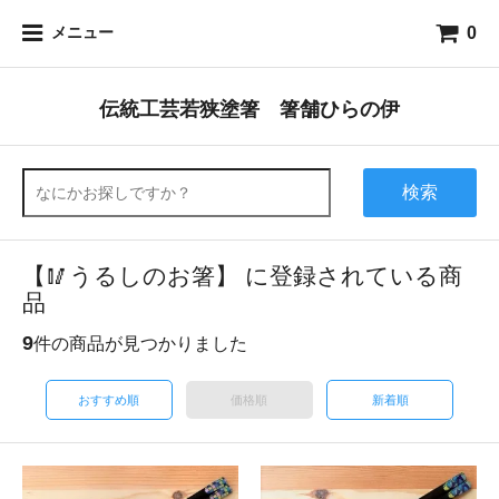
0
メニュー
伝統工芸若狭塗箸 箸舗ひらの伊
検索
【🥢うるしのお箸】 に登録されている商
品
9
件の商品が見つかりました
おすすめ順
価格順
新着順