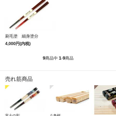
刷毛塗 細身塗分
4,000円(内税)
9
1
9
商品中
-
商品
売れ筋商品
富士の彩
八角桜