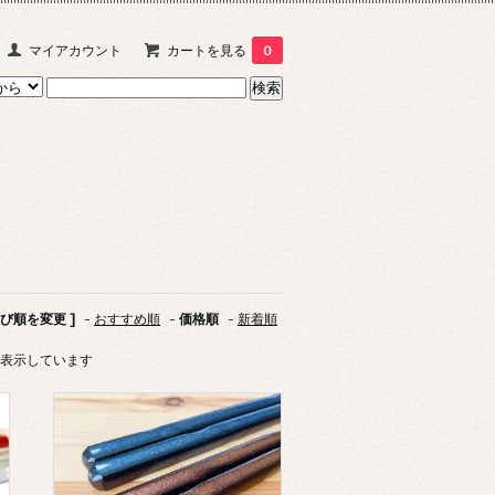
マイアカウント
カートを見る
0
並び順を変更 ]
-
おすすめ順
-
価格順
-
新着順
商品を表示しています