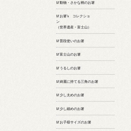
🥢動物・さかな柄のお箸
🥢お箸’s コレクショ
ン
（世界遺産・富士山）
🥢普段使いのお箸
🥢富士山のお箸
🥢うるしのお箸
🥢綺麗に持てる三角のお箸
🥢少し太めのお箸
🥢少し細めのお箸
🥢お子様サイズのお箸