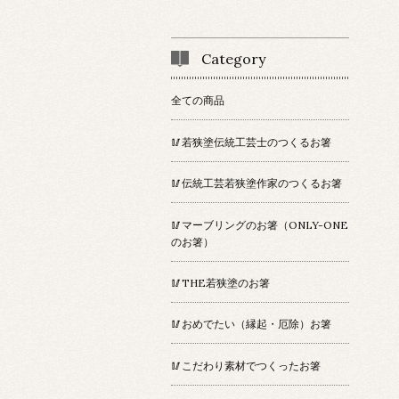
Category
全ての商品
🥢若狭塗伝統工芸士のつくるお箸
🥢伝統工芸若狭塗作家のつくるお箸
🥢マーブリングのお箸（ONLY-ONE
のお箸）
🥢THE若狭塗のお箸
🥢おめでたい（縁起・厄除）お箸
🥢こだわり素材でつくったお箸