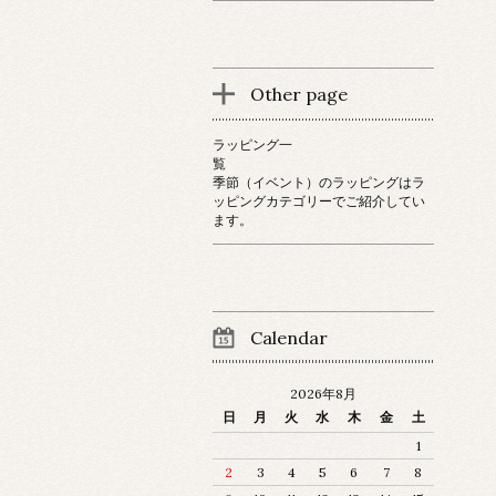
Other page
ラッピング一
覧
季節（イベント）のラッピングはラ
ッピングカテゴリーでご紹介してい
ます。
Calendar
2026年8月
日
月
火
水
木
金
土
1
2
3
4
5
6
7
8