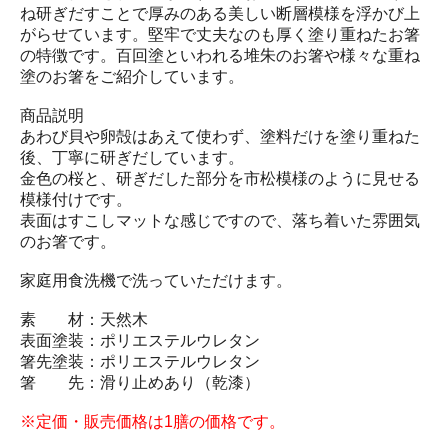
ね研ぎだすことで厚みのある美しい断層模様を浮かび上
がらせています。堅牢で丈夫なのも厚く塗り重ねたお箸
の特徴です。百回塗といわれる堆朱のお箸や様々な重ね
塗のお箸をご紹介しています。
商品説明
あわび貝や卵殻はあえて使わず、塗料だけを塗り重ねた
後、丁寧に研ぎだしています。
金色の桜と、研ぎだした部分を市松模様のように見せる
模様付けです。
表面はすこしマットな感じですので、落ち着いた雰囲気
のお箸です。
家庭用食洗機で洗っていただけます。
素 材：天然木
表面塗装：ポリエステルウレタン
箸先塗装：ポリエステルウレタン
箸 先：滑り止めあり（乾漆）
※定価・販売価格は1膳の価格です。