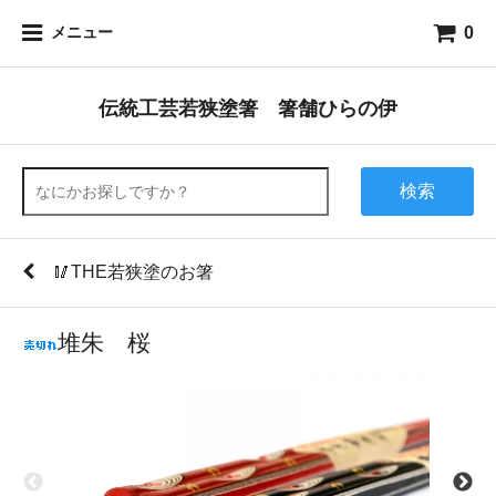
0
メニュー
伝統工芸若狭塗箸 箸舗ひらの伊
検索
🥢THE若狭塗のお箸
堆朱 桜