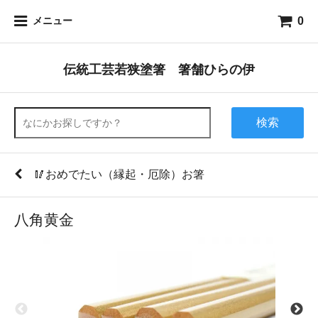
0
メニュー
伝統工芸若狭塗箸 箸舗ひらの伊
検索
🥢おめでたい（縁起・厄除）お箸
八角黄金