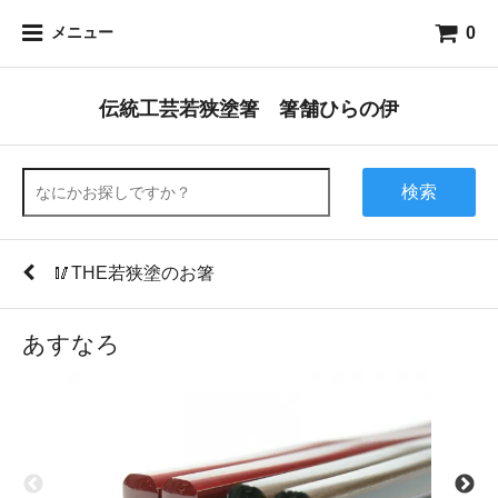
0
メニュー
伝統工芸若狭塗箸 箸舗ひらの伊
検索
🥢THE若狭塗のお箸
あすなろ