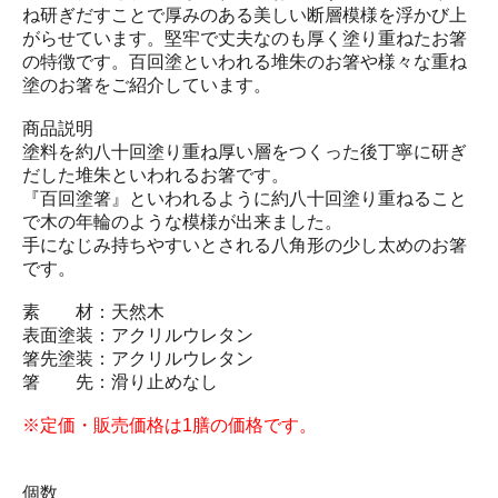
ね研ぎだすことで厚みのある美しい断層模様を浮かび上
がらせています。堅牢で丈夫なのも厚く塗り重ねたお箸
の特徴です。百回塗といわれる堆朱のお箸や様々な重ね
塗のお箸をご紹介しています。
商品説明
塗料を約八十回塗り重ね厚い層をつくった後丁寧に研ぎ
だした堆朱といわれるお箸です。
『百回塗箸』といわれるように約八十回塗り重ねること
で木の年輪のような模様が出来ました。
手になじみ持ちやすいとされる八角形の少し太めのお箸
です。
素 材：天然木
表面塗装：アクリルウレタン
箸先塗装：アクリルウレタン
箸 先：滑り止めなし
※定価・販売価格は1膳の価格です。
個数