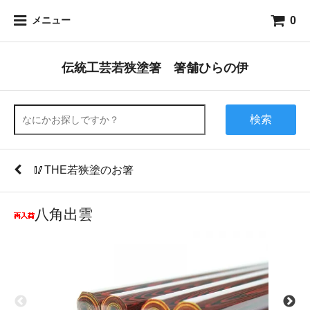
0
メニュー
伝統工芸若狭塗箸 箸舗ひらの伊
検索
🥢THE若狭塗のお箸
八角出雲