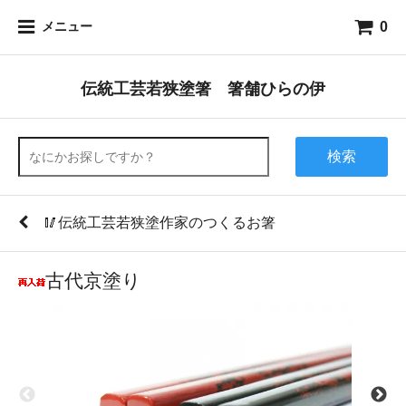
0
メニュー
伝統工芸若狭塗箸 箸舗ひらの伊
検索
🥢伝統工芸若狭塗作家のつくるお箸
古代京塗り