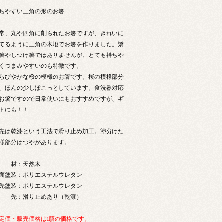
ちやすい三角の形のお箸
常、丸や四角に削られたお箸ですが、きれいに
てるように三角の木地でお箸を作りました。矯
箸やしつけ箸ではありませんが、とても持ちや
くつまみやすいのも特徴です。
らびやかな桜の模様のお箸です。桜の模様部分
、ほんの少しぽこっとしています。食洗器対応
お箸ですので日常使いにもおすすめですが、ギ
トにも！！
先は乾漆という工法で滑り止め加工。塗分けた
様部分はつやがあります。
 材：天然木
面塗装：ポリエステルウレタン
先塗装：ポリエステルウレタン
 先：滑り止めあり（乾漆）
定価・販売価格は1膳の価格です。