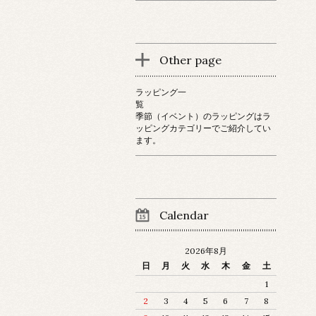
Other page
ラッピング一
覧
季節（イベント）のラッピングはラ
ッピングカテゴリーでご紹介してい
ます。
Calendar
2026年8月
日
月
火
水
木
金
土
1
2
3
4
5
6
7
8