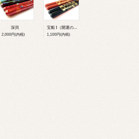
宝船 1（開運のお箸）
深貝
2,000円(内税)
1,100円(内税)