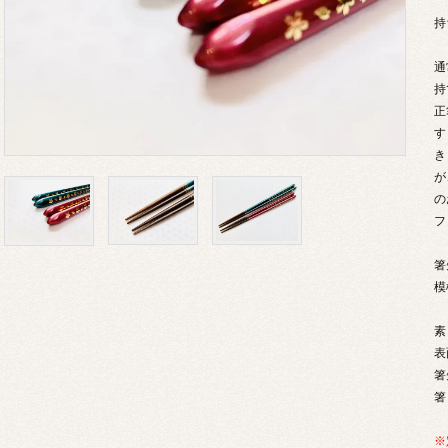
持
通
持
正
す
き
が
の
フ
箸
模
素
表
箸
箸
※