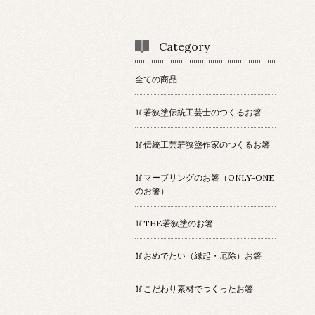
Category
全ての商品
🥢若狭塗伝統工芸士のつくるお箸
🥢伝統工芸若狭塗作家のつくるお箸
🥢マーブリングのお箸（ONLY-ONE
のお箸）
🥢THE若狭塗のお箸
🥢おめでたい（縁起・厄除）お箸
🥢こだわり素材でつくったお箸