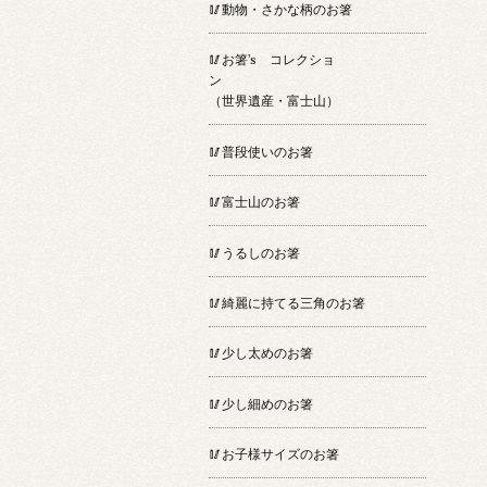
🥢動物・さかな柄のお箸
🥢お箸’s コレクショ
ン
（世界遺産・富士山）
🥢普段使いのお箸
🥢富士山のお箸
🥢うるしのお箸
🥢綺麗に持てる三角のお箸
🥢少し太めのお箸
🥢少し細めのお箸
🥢お子様サイズのお箸