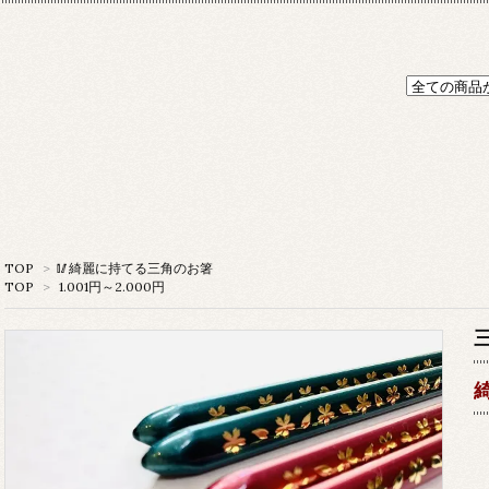
TOP
>
🥢綺麗に持てる三角のお箸
TOP
>
1.001円～2.000円