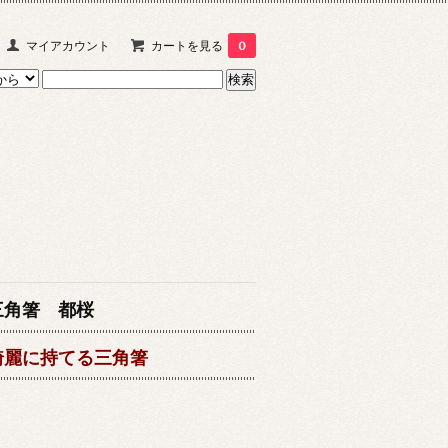
マイアカウント
カートを見る
0
三角箸 都桜
綺麗に持てる三角箸