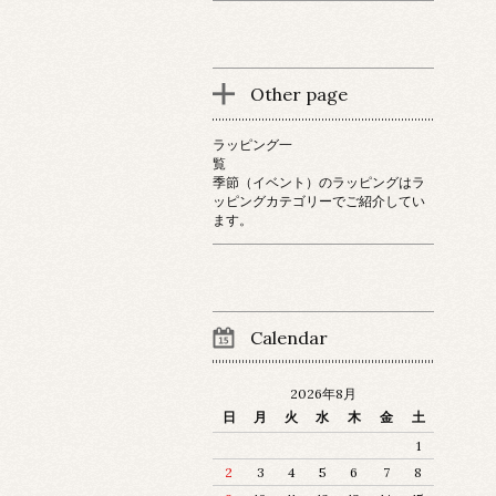
Other page
ラッピング一
覧
季節（イベント）のラッピングはラ
ッピングカテゴリーでご紹介してい
ます。
Calendar
2026年8月
日
月
火
水
木
金
土
1
2
3
4
5
6
7
8