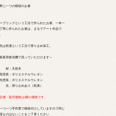
界に一つの模様のお箸
ーブリングという工法で作られたお箸。一本一
丁寧に作られたお箸は、まるでアート作品で
。
先は乾漆という工法で滑り止め加工。
家庭用食洗機で洗っていただけます～
 材：天然木
面塗装：ポリエステルウレタン
先塗装：ポリエステルウレタン
 先：滑り止めあり（乾漆）
定価・販売価格は1膳の価格です。
一つ一つ手作業で模様付けしていますので同じ
様ものはないことをご了承ください