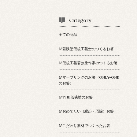
Category
全ての商品
🥢若狭塗伝統工芸士のつくるお箸
🥢伝統工芸若狭塗作家のつくるお箸
🥢マーブリングのお箸（ONLY-ONE
のお箸）
🥢THE若狭塗のお箸
🥢おめでたい（縁起・厄除）お箸
🥢こだわり素材でつくったお箸