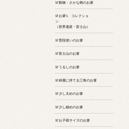
🥢動物・さかな柄のお箸
🥢お箸’s コレクショ
ン
（世界遺産・富士山）
🥢普段使いのお箸
🥢富士山のお箸
🥢うるしのお箸
🥢綺麗に持てる三角のお箸
🥢少し太めのお箸
🥢少し細めのお箸
🥢お子様サイズのお箸