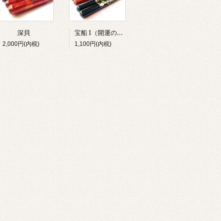
宝船 1（開運のお箸）
深貝
2,000円(内税)
1,100円(内税)