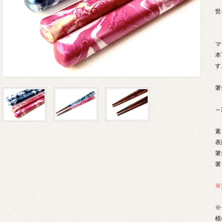
世
マ
本
す
箸
～
素
表
箸
箸
※
※
模