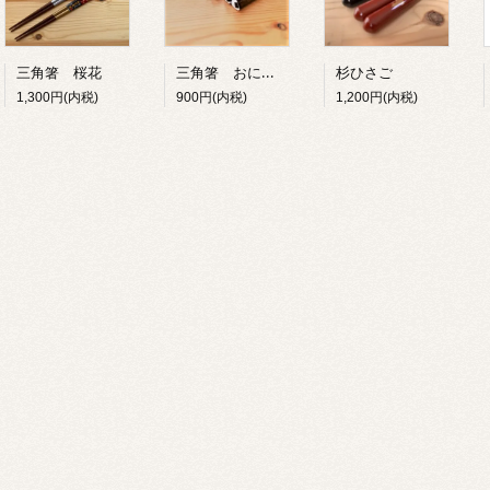
三角箸 おにぎり
三角箸 桜花
杉ひさご
900円(内税)
1,300円(内税)
1,200円(内税)