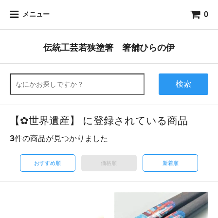
0
メニュー
伝統工芸若狭塗箸 箸舗ひらの伊
検索
【✿世界遺産】 に登録されている商品
3
件の商品が見つかりました
おすすめ順
価格順
新着順