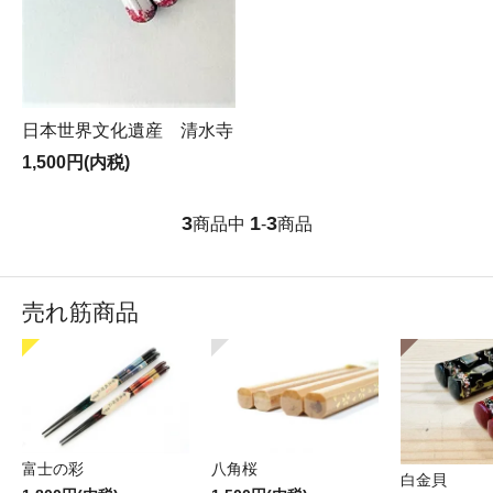
日本世界文化遺産 清水寺
1,500円(内税)
3
1
3
商品中
-
商品
売れ筋商品
富士の彩
八角桜
白金貝